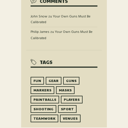
COMMENTS
John Snow
zu
Your Own Guns Must Be
Calibrated
Philip James
zu
Your Own Guns Must Be
Calibrated
TAGS
FUN
GEAR
GUNS
MARKERS
MASKS
PAINTBALLS
PLAYERS
SHOOTING
SPORT
TEAMWORK
VENUES