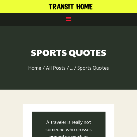
HOME
AUSSTATTUNG
SPORTS QUOTES
APARTMENTS
SERVICE
Home
All Posts
...
Sports Quotes
LAGE
KONTAKT
A traveler is really not
someone who crosses