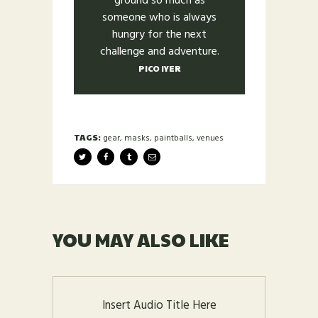
ground so much as
someone who is always
hungry for the next
challenge and adventure.
PICO IYER
TAGS:
gear
,
masks
,
paintballs
,
venues
YOU MAY ALSO LIKE
Insert Audio Title Here