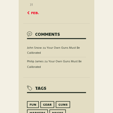
31
« FEB.
COMMENTS
John Snow
zu
Your Own Guns Must Be
Calibrated
Philip James
zu
Your Own Guns Must Be
Calibrated
TAGS
FUN
GEAR
GUNS
MARKERS
MASKS