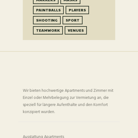
PAINTBALLS
PLAYERS
SHOOTING
SPORT
TEAMWORK
VENUES
Wir bieten hochwertige Apartments und Zimmer mit
Einzel oder Mehrbelegung zur Vermietung an, die
speziell für längere Aufenthalte und den Komfort
konzipiert wurden.
Ausstattung Apartments