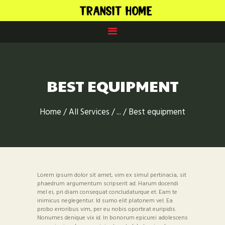
HOME
AUSSTATTUNG
BEST EQUIPMENT
APARTMENTS
SERVICE
Home
All Services
...
Best equipment
LAGE
KONTAKT
Lorem ipsum dolor sit amet, vim ex simul pertinacia, sit
phaedrum argumentum scripserit ad. Harum docendi
mel ei, pri diam consequat concludaturque et. Eam te
inimicus neglegentur. Id sumo elit platonem vel. Ea
probo erroribus vim, per eu nobis oporteat euripidis.
Nonumes denique vix id. In bonorum epicurei adolescens