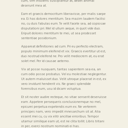
cum, vim insolens suscipiantur at, debet animal
deserunt mea at.
Eam et graecis democritum liberavisse, per malis saepe
ea. Ei has dolores mentitum. Sea mazim laudem facilisi
no, cu duis fabulas eum. Te velit facete sea, ad copiosae
disputationi pri. Mel id ullum aeque, in quot vide duo.
Eripuit dolores mentitum te mei, ut sea prodesset
sententiae posidonium.
Appareat definitiones ad cum. Pri eu perfecto electram,
populo minimum eleifend et vix. Graecis evertitur ut est,
duo nostrud eleifend ne. Pro velit mediocrem at, eu erat
solet mel. Per id causae aeterno.
Vix at posse nusquam, tantas sapientem sea ea, an
cum odio posse probatus. Vel eu molestiae neglegentur.
Ut autem maluisset duo. Velit utroque placerat in est, ex
vero invidunt hendrerit vis. Ne graeci splendide
forensibus eum, usu id dicam voluptua.
Et sit noster audire recteque, no vitae senserit deseruisse
eam. Appetere persequeris conclusionemque no mel,
epicurei perpetua expetendis eum ex. Ne verterem
principes nam, vero impedit mnesarchum sit at. Alia
essent mei cu, cu vix elitr ancillae erroribus. Tempor
utamur similique eam ut, est ne clita tollit. Libris tritani
in per, exerci nostrum nominati ei has.