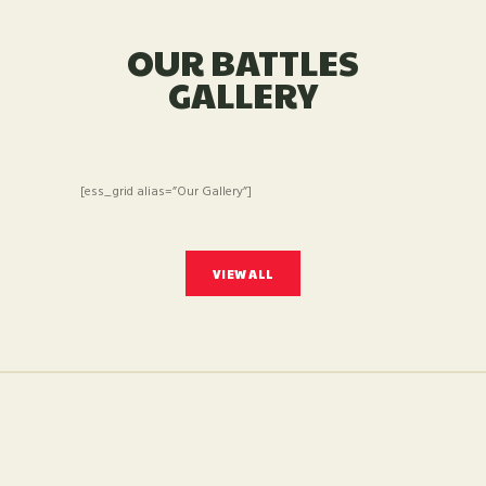
OUR BATTLES
GALLERY
[ess_grid alias=”Our Gallery”]
VIEW ALL