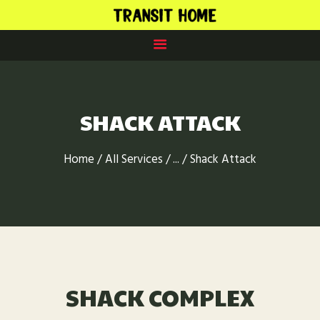
HOME
AUSSTATTUNG
SHACK ATTACK
APARTMENTS
SERVICE
Home
All Services
...
Shack Attack
LAGE
KONTAKT
SHACK COMPLEX